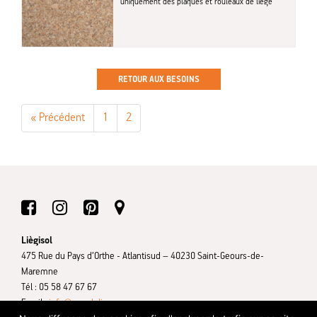
uniquement des plaques et rouleaux de liège
RETOUR AUX BESOINS
« Précédent
1
2
Liègisol
475 Rue du Pays d’Orthe - Atlantisud – 40230 Saint-Geours-de-
Maremne
Tél : 05 58 47 67 67
Email :
info@ameduliege.com