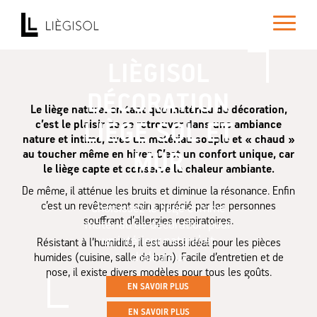
Toggle
navigatio
LIÈGISOL
DÉCORATION
Le liège naturel en tant que matériau de décoration,
c’est le plaisir de se retrouver dans une ambiance
LIÈGE SOL ET
nature et intime, avec un matériau souple et « chaud »
au toucher même en hiver. C’est un confort unique, car
MUR
le liège capte et conserve la chaleur ambiante.
De même, il atténue les bruits et diminue la résonance. Enfin
c’est un revêtement sain apprécié par les personnes
Choisissez le liège comme
souffrant d’allergies respiratoires.
matériau de décoration pour
un intérieur naturel et
Résistant à l’humidité, il est aussi idéal pour les pièces
chaleureux
humides (cuisine, salle de bain). Facile d’entretien et de
pose, il existe divers modèles pour tous les goûts.
EN SAVOIR PLUS
EN SAVOIR PLUS