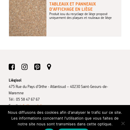
TABLEAUX ET PANNEAUX
D’AFFICHAGE EN LIÈGE
Produit issu du recyclage de liège proposé
uniquement des plaques et rouleaux de liège
Liègisol
475 Rue du Pays d’Orthe - Atlantisud – 40230 Saint-Geours-de-
Maremne
Tél : 05 58 47 67 67
Email :
info@ameduliege.com
Nous diffusons des cookies afin d'analyser le trafic sur ce site.
Mentions légales
Contactez-nous
Plan du site
Liègisol © 2026
Les informations concernant l'utilisation que vous faites de
notre site nous sont transmises dans cette optique.