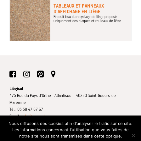
TABLEAUX ET PANNEAUX
D’AFFICHAGE EN LIÈGE
Produit issu du recyclage de liège proposé
uniquement des plaques et rouleaux de liège
Liègisol
475 Rue du Pays d’Orthe - Atlantisud – 40230 Saint-Geours-de-
Maremne
Tél : 05 58 47 67 67
Email :
info@ameduliege.com
Nous diffusons des cookies afin d'analyser le trafic sur ce site.
Mentions légales
Contactez-nous
Plan du site
Liègisol © 2026
Les informations concernant l'utilisation que vous faites de
notre site nous sont transmises dans cette optique.